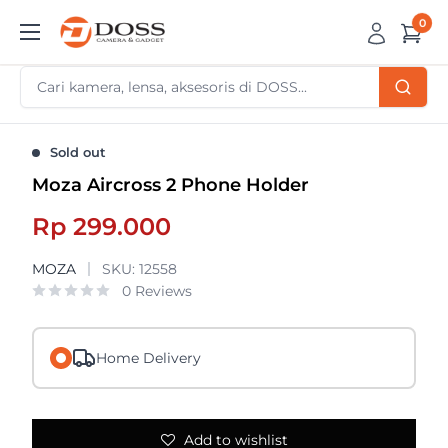
Skip
0
DOSS
to
Camera
content
&
Gadget
Sold out
Moza Aircross 2 Phone Holder
Sale
Rp 299.000
price
MOZA
SKU:
12558
0 Reviews
Home Delivery
Add to wishlist