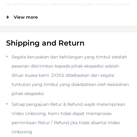
mudah teroksidasi), memberikan kualitas transmisi sinyal
terbaik
View more
• Dengan design konektor snap-on untuk mencegah
lepas, kuat dan tahan lama
Shipping and Return
Segala kerusakan dan kehilangan yang timbul setelah
• Sesuai standar professional-grade Canare™ wiring dan
pesanan dikirimkan kepada pihak ekspedisi adalah
Neutrik® connectors
diluar kuasa kami. DOSS dibebaskan dari segala
tuntutan yang timbul yang diakibatkan oleh kesalahan
• Kawat terbuat dari tembaga bebas oksigen OFC 99,9%
pihak ekspedisi
3N, memiliki konduktivitas yang baik dan anti-interferensi
Setiap pengajuan Retur & Refund wajib melampirkan
Video Unboxing. Kami tidak dapat memproses
• Kabel lentur berkualitas, sesuai untuk audio dan video
permintaan Retur / Refund jika tidak disertai Video
DIY wiring
Unboxing