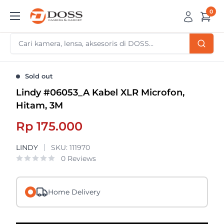
Skip
0
DOSS
to
Camera
content
&
Gadget
Sold out
Lindy #06053_A Kabel XLR Microfon,
Hitam, 3M
Sale
Rp 175.000
price
LINDY
SKU:
111970
0 Reviews
Home Delivery