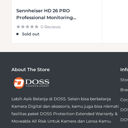
price
Sennheiser HD 26 PRO
Professional Monitoring
Headphone
0 Reviews
Sold out
About The Store
Inf
DOSS
Sto
Camera
Bra
&
Lebih Asik Belanja di DOSS. Selain bisa berbelanja
Cor
Gadget
Kamera Digital dan aksesoris, kamu juga bisa nikmati
DOS
fasilitas paket DOSS Protection Extended Warranty &
DOS
Moveable All Risk Untuk Kamera dan Lensa Kamu.